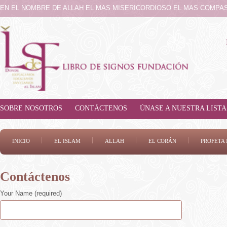
EN EL NOMBRE DE ALLAH EL MAS MISERICORDIOSO EL MAS COMPA
SOBRE NOSOTROS
CONTÁCTENOS
ÚNASE A NUESTRA LISTA
INICIO
EL ISLAM
ALLAH
EL CORÁN
PROFET
Contáctenos
Your Name (required)