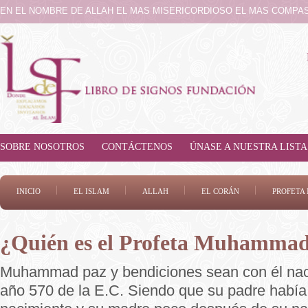
EN EL NOMBRE DE ALLAH EL MAS MISERICORDIOSO EL MAS COMPA
SOBRE NOSOTROS
CONTÁCTENOS
ÚNASE A NUESTRA LISTA
INICIO
EL ISLAM
ALLAH
EL CORÁN
PROFET
¿Quién es el Profeta Muhamma
Muhammad paz y bendiciones sean con él naci
año 570 de la E.C. Siendo que su padre había