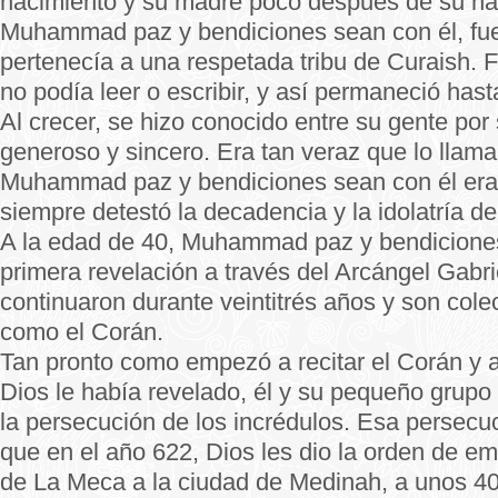
nacimiento y su madre poco después de su na
Muhammad paz y bendiciones sean con él, fue 
pertenecía a una respetada tribu de Curaish. F
no podía leer o escribir, y así permaneció hast
Al crecer, se hizo conocido entre su gente por 
generoso y sincero. Era tan veraz que lo llama
Muhammad paz y bendiciones sean con él era 
siempre detestó la decadencia y la idolatría d
A la edad de 40, Muhammad paz y bendiciones
primera revelación a través del Arcángel Gabri
continuaron durante veintitrés años y son col
como el Corán.
Tan pronto como empezó a recitar el Corán y a
Dios le había revelado, él y su pequeño grupo
la persecución de los incrédulos. Esa persecuc
que en el año 622, Dios les dio la orden de em
de La Meca a la ciudad de Medinah, a unos 40