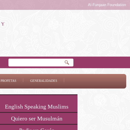
Al-Furqaan Foundation
 Y
 PROFETAS
GENERALIDADES
English Speaking Muslims
Quiero ser Musulmán