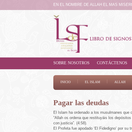
EN EL NOMBRE DE ALLAH EL MAS MISE
SOBRE NOSOTROS
CONTÁCTENOS
INICIO
EL ISLAM
ALLAH
Pagar las deudas
El Islam ha ordenado a los musulmanes que de
“Allah os ordena que restituyáis los depósitos
con justicia”. (4:58).
El Profeta fue apodado ‘El Fidedigno’ por su t