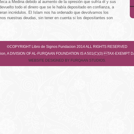
Meca a Medina debido al aumento de la opresión que sufría él y sus
devuelto todo el dinero que se le había depositado en confianza, a
eran incrédulos. El Islam nos ha ordenado que devolvamos los
os nuestras deudas, sin tener en cuenta si los depositantes son
©COPYRIGHT Libro de Signos Fundacion 2014 ALL RIGHTS RESERVED
dacion, A DIVISION OF AL-FURQAAN FOUNDATION IS A 501(C)(3) TAX-EXEMPT
WEBSITE DESIGNED BY FURQAAN STUDIOS.